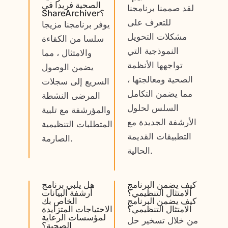
الصحية فريدا في
لقد صممنا برنامجنا
ShareArchiver؟
للتعرف على
يوفر برنامجنا مزيجا
مشكلات التحويل
سلسا من الكفاءة
النموذجية التي
والامتثال ، مما
تواجهها الأنظمة
يضمن الوصول
الصحية ومعالجتها ،
السريع إلى سجلات
مما يضمن التكامل
المرضى النشطة
السلس لحلول
والمؤرشفة مع تلبية
الأرشفة الجديدة مع
المتطلبات التنظيمية
التطبيقات القديمة
الصارمة.
الحالية.
كيف يضمن البرنامج
هل يلبي برنامج
الامتثال التنظيمي؟
أرشفة البيانات
كيف يضمن البرنامج
الخاص بك
الامتثال التنظيمي؟
الاحتياجات المتزايدة
لمؤسسات الرعاية
من خلال تسخير حل
الصحية؟