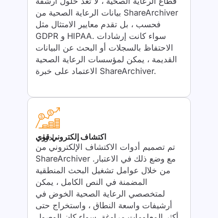
قطاع الرعاية الصحية ، لا تعد حلول أرشفة
بيانات الرعاية الصحية من ShareArchiver
فحسب ، بل تقدم معايير الامتثال مثل
GDPR و HIPAA. سواء كانت إرشادات
الاحتفاظ بالسجلات أو البحث عن البيانات
القديمة ، يمكن لمؤسسات الرعاية الصحية
الاعتماد على خبرة ShareArchiver.
اكتشاف إلكتروني قوي
ادوات
تم تصميم أدوات الاكتشاف الإلكتروني من
ShareArchiver مع وضع ذلك في الاعتبار.
من خلال عوامل تشغيل البحث المنطقية
المضمنة في النص الكامل ، يمكن
لمتخصصي الرعاية الصحية الخوض في
أرشيفات واسعة النطاق ، واستخراج حتى
أكثر المعلومات مراوغة. سواء كان الوصول