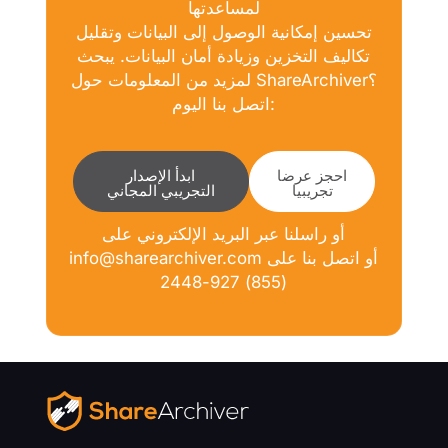
لمساعدتها
تحسين إمكانية الوصول إلى البيانات وتقليل
تكاليف التخزين وزيادة أمان البيانات. يبحث
لمزيد من المعلومات حول ShareArchiver؟
اتصل بنا اليوم:
احجز عرضا
ابدأ الإصدار
تجريبيا
التجريبي المجاني
أو راسلنا عبر البريد الإلكتروني على
info@sharearchiver.com أو اتصل بنا على
(855) 927-2448