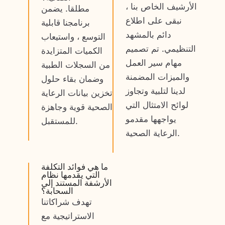
الأرشيف الخاص بنا ،
مطلقا. يضمن
نبقى على اطلاع
برنامجنا قابلية
دائم بالمشهد
التوسع ، واستيعاب
التنظيمي. تم تصميم
الكميات المتزايدة
مهام سير العمل
من السجلات الطبية
والميزات المضمنة
وضمان بقاء حلول
لدينا لتلبية وتجاوز
تخزين بيانات الرعاية
لوائح الامتثال التي
الصحية قوية وجاهزة
يواجهها مقدمو
للمستقبل.
الرعاية الصحية.
ما هي فوائد التكلفة
التي يقدمها نظام
الأرشفة المستند إلى
السحابة؟
تهدف شراكاتنا
الاستراتيجية مع