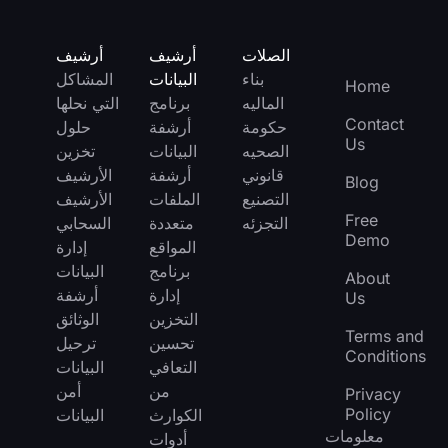
الصلات
أرشيف
أرشيف
بناء
البيانات
المشاكل
Home
الماليه
برنامج
التي نحلها
Contact
حكومة
أرشفة
حلول
Us
الصحيه
البيانات
تخزين
قانوني
أرشفة
الأرشيف
Blog
التصنيع
الملفات
الأرشيف
Free
التجزئه
متعددة
السحابي
Demo
المواقع
إدارة
برنامج
البيانات
About
إدارة
أرشفة
Us
التخزين
الوثائق
Terms and
تحسين
ترحيل
Conditions
التعافي
البيانات
من
أمن
Privacy
Policy
الكوارث
البيانات
معلومات
أدوات