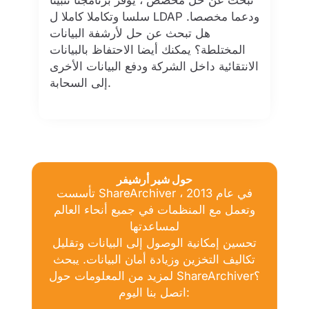
تبحث عن حل مخصص ، يوفر برنامجنا تثبيتا
سلسا وتكاملا كاملا ل LDAP ودعما مخصصا.
هل تبحث عن حل لأرشفة البيانات
المختلطة؟ يمكنك أيضا الاحتفاظ بالبيانات
الانتقائية داخل الشركة ودفع البيانات الأخرى
إلى السحابة.
حول شير أرشيفر
تأسست ShareArchiver في عام 2013 ،
وتعمل مع المنظمات في جميع أنحاء العالم
لمساعدتها
تحسين إمكانية الوصول إلى البيانات وتقليل
تكاليف التخزين وزيادة أمان البيانات. يبحث
لمزيد من المعلومات حول ShareArchiver؟
اتصل بنا اليوم: