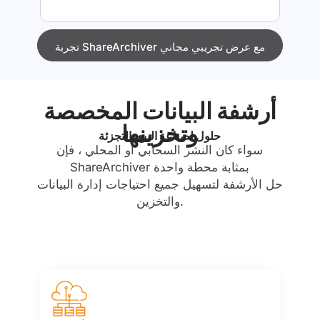
تجربة ShareArchiver مع عرض تجريبي مجاني
أرشفة البيانات المخصصة
وتخزينها
حلول لصناعة البيع بالتجزئة
سواء كان النشر السحابي أو المحلي ، فإن
ShareArchiver بمثابة محطة واحدة
حل الأرشفة لتسهيل جميع احتياجات إدارة البيانات
والتخزين.