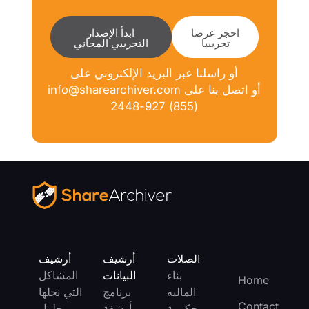
احجز عرضا
ابدأ الإصدار
تجريبيا
التجريبي المجاني
أو راسلنا عبر البريد الإلكتروني على
info@sharearchiver.com أو اتصل بنا على
(855) 927-2448
الصلات
أرشيف
أرشيف
بناء
البيانات
المشاكل
Home
الماليه
برنامج
التي نحلها
Contact
حكومة
أرشفة
حلول