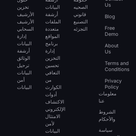
Us
الصحيه
البيانات
تخزين
قانوني
أرشفة
الأرشيف
Blog
التصنيع
الملفات
الأرشيف
Free
التجزئه
متعددة
السحابي
Demo
المواقع
إدارة
برنامج
البيانات
About
إدارة
أرشفة
Us
التخزين
الوثائق
Terms and
تحسين
ترحيل
Conditions
التعافي
البيانات
من
أمن
Privacy
Policy
الكوارث
البيانات
معلومات
أدوات
عنا
الاكتشاف
الإلكتروني
الشروط
الامتثال
والأحكام
لأمن
سياسة
البيانات