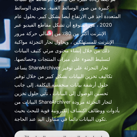
كبيرة من صور الوسائط الغنية. محتوى الوسائط
المتعددة آخذ في الارتفاع أيضا بشكل كبير. بحلول عام
2020 ، من المتوقع أن تشكل مقاطع الفيديو عبر
الإنترنت أكثر من 80٪ من إجمالي حركة مرور
الإنترنت للمستهلكين ، ويحاول تجار التجزئة مواكبة
ذلك من خلال إنشاء محتوى مرئي كثيف البيانات
لتسليط الضوء على ميزات المنتجات وخصائصها.
يساعد ShareArchiver تجار التجزئة على توفير
تكاليف تخزين البيانات بشكل كبير من خلال توفير
حلول أرشفة بيانات منخفضة التكلفة. إلى جانب
تحسين الوصول إلى البيانات ، تأتي حلول تخزين
البيانات من ShareArchiver لتجار التجزئة مزودة
بأدوات ووظائف اكتشاف إلكترونية قوية للبحث بحيث
تكون البيانات دائما في متناول اليد عند الحاجة.