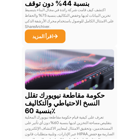
بنسبة 44% دون توقف
اكتشف كيف قامت شركة رائدة في مجال البناء بتبسيط
تخزين البيانات لديها وخفض التكاليف بنسبة 75% والحفاظ
على الامتثال الكامل للوصول باستخدام محرك الأرشفة الذكي
ShareArchiver.
اقرأ المزيد
حكومة مقاطعة نيويورك تقلل
النسخ الاحتياطي والتكاليف
بنسبة 60٪
تعرف على كيفية قيام حكومة مقاطعة نيويورك المحلية
بتقليص مساحة التخزين لديها بنسبة 60% دون أي تأثير على
المستخدمين، وتحقيق الامتثال لمعايير الاكتشاف الإلكتروني
عبر الإدارات، وتلبية متطلبات قانون HIPAA الصارمة مع خفض