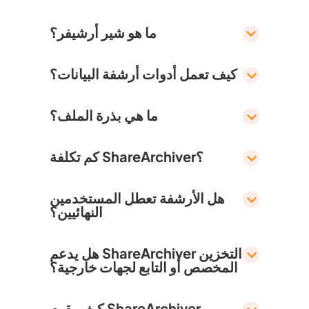
ما هو شير أرشيفر؟
كيف تعمل أدوات أرشفة البيانات؟
ما هي بذرة الملف؟
كم تكلفة ShareArchiver؟
هل الأرشفة تعطل المستخدمين
النهائيين؟
هل يدعم ShareArchiver التخزين
المخصص أو التابع لجهات خارجية؟
كيف يقوم ShareArchiver