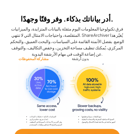
أدر بياناتك بذكاء. وفر وقتًا وجهدًا.
فرق تكنولوجيا المعلومات اليوم مثقلة بالبيانات المتزايدة، والميزانيات
المتقلصة، واحتياجات الامتثال التي لا تنتهي. ShareArchiver يُغيّر هذا
الوضع. بفضل الأتمتة القائمة على السياسات، والبحث العميق، والتحكم
المركزي، يُمكنك تنظيف مساحة التخزين، وخفض التكاليف، والتوقف
عن إضاعة الوقت في مهام الأرشفة اليدوية.
بدون أرشفة
مشاركة المحفوظات
تتبع الملفات يدويًا وتنظيفها
السياسات الذكية + تحليلات البيانات
النسخ الاحتياطية المتفرقة والاستعادة البطيئة
إعداد سريع، تحكم مركزي
أشهر ضائعة في ملاحقة قضايا الامتثال والوصول
وفر أكثر من 10 ساعات أسبوعيًا في التنظيف
اليدوي والنسخ الاحتياطي وطلبات المستخدم