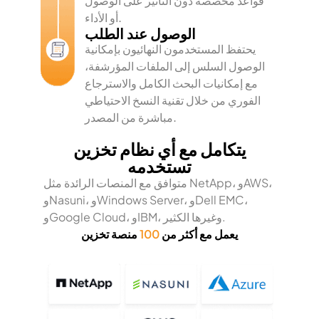
قواعد مخصصة دون التأثير على الوصول
أو الأداء.
الوصول عند الطلب
يحتفظ المستخدمون النهائيون بإمكانية
الوصول السلس إلى الملفات المؤرشفة،
مع إمكانيات البحث الكامل والاسترجاع
الفوري من خلال تقنية النسخ الاحتياطي
مباشرة من المصدر.
يتكامل مع أي نظام تخزين
تستخدمه
متوافق مع المنصات الرائدة مثل NetApp، وAWS،
وNasuni، وWindows Server، وDell EMC،
وGoogle Cloud، وIBM، وغيرها الكثير.
يعمل مع أكثر من
100
منصة تخزين