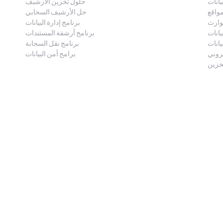
يانات
حلول تخزين الأرشيف
مواقع
حل الأرشيف السحابي
وارث
برنامج إدارة البيانات
بيانات
برنامج أرشفة المستندات
يانات
برنامج نقل السحابة
تروني
برامج أمن البيانات
تخزين