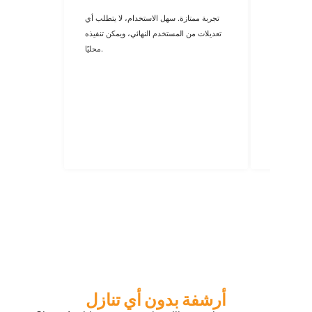
Sha سهل الاستخدام للغاية، ويوفر
تجربة ممتازة. سهل الاستخدام، لا يتطلب أي
 يسهل الحفاظ
تعديلات من المستخدم النهائي، ويمكن تنفيذه
 ميزة البحث
محليًا.
ة. ١٠/١٠
أرشفة بدون أي تنازل