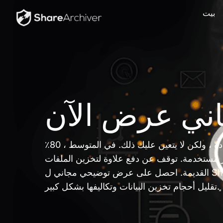
بيت
ني عرض الآن
تستمر تكاليف تخزين البيانات في الزيادة ، ولكن لا يتعين عليك ذلك. في المتوسط ، 80٪
ر مستخدمة. توقف عن دفع علاوة لتخزين الملفات
القديمة. احصل على عرض توضيحي مجاني ل ShareArchiver اليوم لترى كيف يمكنك
تقليل أحجام تخزين البيانات وتكاليفها بشكل كبير.