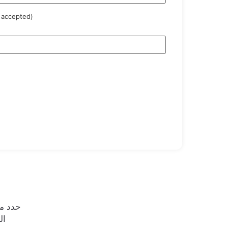
 accepted)
حدد مو
النم