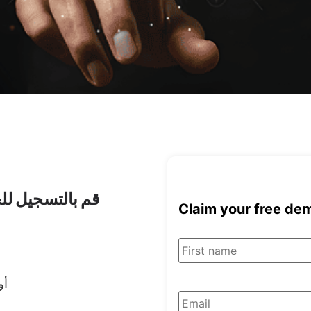
قم بالتسجيل ل
Claim your free de
Name
أو
Email