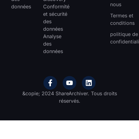
nous
données
Conformité
et sécurité
Termes et
des
conditions
données
politique de
Analyse
confidential
des
données
&copie; 2024 ShareArchiver. Tous droits
réservés.