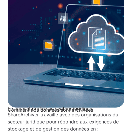
Le logiciel profite au secteur juridique
Comment nos données sont archivées
ShareArchiver travaille avec des organisations du
secteur juridique pour répondre aux exigences de
stockage et de gestion des données en :