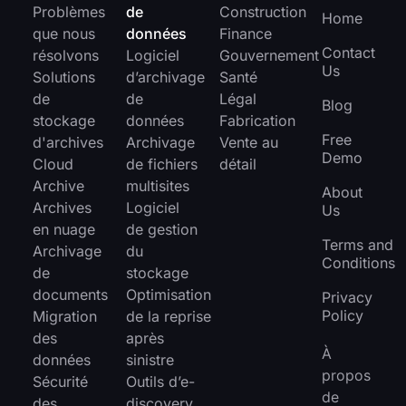
Problèmes
de
Construction
Home
que nous
données
Finance
Contact
résolvons
Logiciel
Gouvernement
Us
Solutions
d’archivage
Santé
de
de
Légal
Blog
stockage
données
Fabrication
Free
d'archives
Archivage
Vente au
Demo
Cloud
de fichiers
détail
Archive
multisites
About
Archives
Logiciel
Us
en nuage
de gestion
Terms and
Archivage
du
Conditions
de
stockage
documents
Optimisation
Privacy
Policy
Migration
de la reprise
des
après
À
données
sinistre
propos
Sécurité
Outils d’e-
de
des
discovery