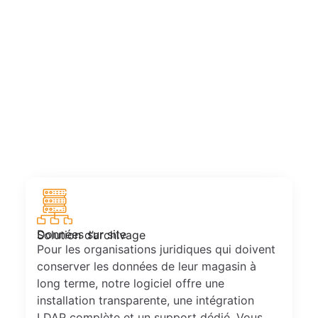
Données sur site
Solution d’archivage
Pour les organisations juridiques qui doivent
conserver les données de leur magasin à
long terme, notre logiciel offre une
installation transparente, une intégration
LDAP complète et un support dédié. Vous