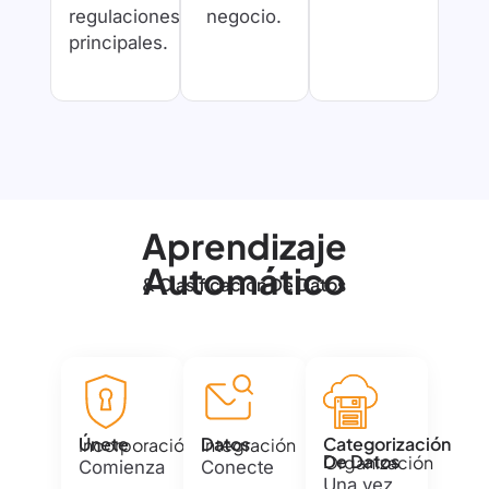
regulaciones
negocio.
principales.
Aprendizaje
Automático
& Clasificación De Datos
Únete
Datos
Categorización
Incorporación
Integración
De Datos
Organización
Comienza
Conecte
Una vez