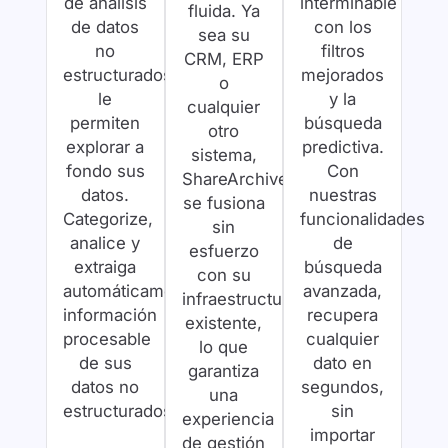
de análisis
interminable
fluida. Ya
de datos
con los
sea su
no
filtros
CRM, ERP
estructurados
mejorados
o
le
y la
cualquier
permiten
búsqueda
otro
explorar a
predictiva.
sistema,
fondo sus
Con
ShareArchiver
datos.
nuestras
se fusiona
Categorize,
funcionalidades
sin
analice y
de
esfuerzo
extraiga
búsqueda
con su
automáticamente
avanzada,
infraestructura
información
recupera
existente,
procesable
cualquier
lo que
de sus
dato en
garantiza
datos no
segundos,
una
estructurados.
sin
experiencia
importar
de gestión