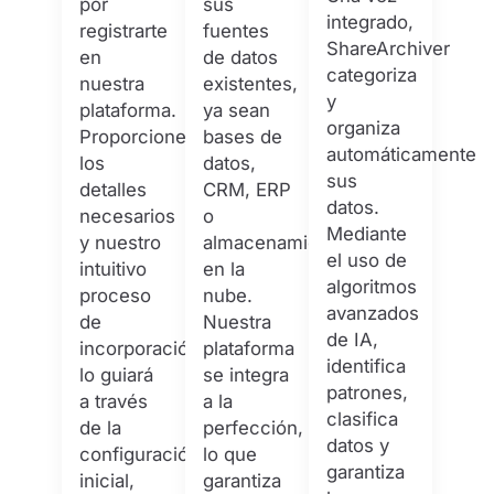
por
sus
integrado,
registrarte
fuentes
ShareArchiver
en
de datos
categoriza
nuestra
existentes,
y
plataforma.
ya sean
organiza
Proporcione
bases de
automáticamente
los
datos,
sus
detalles
CRM, ERP
datos.
necesarios
o
Mediante
y nuestro
almacenamiento
el uso de
intuitivo
en la
algoritmos
proceso
nube.
avanzados
de
Nuestra
de IA,
incorporación
plataforma
identifica
lo guiará
se integra
patrones,
a través
a la
clasifica
de la
perfección,
datos y
configuración
lo que
garantiza
inicial,
garantiza