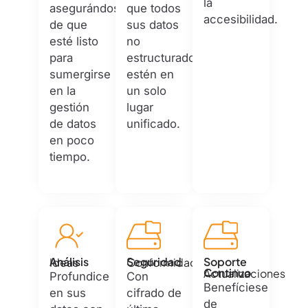
la
asegurándose
que todos
accesibilidad.
de que
sus datos
esté listo
no
para
estructurados
sumergirse
estén en
en la
un solo
gestión
lugar
de datos
unificado.
en poco
tiempo.
Análisis
Seguridad
Soporte
Ideas
Conformidad
Continuo
Actualizaciones
Profundice
Con
Benefíciese
en sus
cifrado de
de