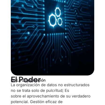
El Poder
De La Organización
La organización de datos no estructurados
no se trata solo de pulcritud; Es
sobre el aprovechamiento de su verdadero
potencial. Gestión eficaz de