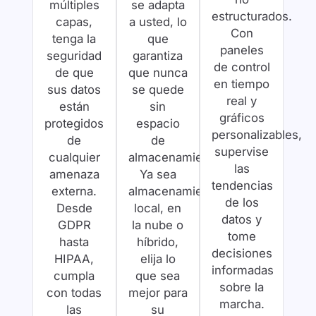
múltiples
se adapta
estructurados.
capas,
a usted, lo
Con
tenga la
que
paneles
seguridad
garantiza
de control
de que
que nunca
en tiempo
sus datos
se quede
real y
están
sin
gráficos
protegidos
espacio
personalizables,
de
de
supervise
cualquier
almacenamiento.
las
amenaza
Ya sea
tendencias
externa.
almacenamiento
de los
Desde
local, en
datos y
GDPR
la nube o
tome
hasta
híbrido,
decisiones
HIPAA,
elija lo
informadas
cumpla
que sea
sobre la
con todas
mejor para
marcha.
las
su