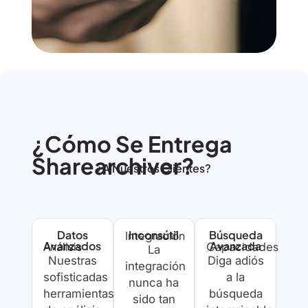
¿Cómo Se Entrega
Sharearchiver?
¿A Nuestros Clientes?
Datos
Inconsútil
Búsqueda
Integración
Avanzados
Avanzada
Análisis
Capacidades
La
Nuestras
Diga adiós
integración
sofisticadas
a la
nunca ha
herramientas
búsqueda
sido tan