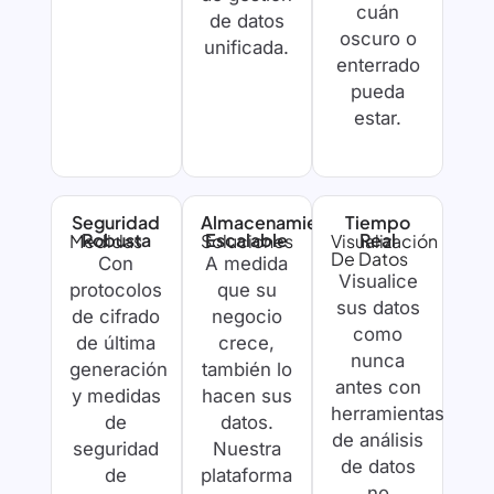
cuán
de datos
oscuro o
unificada.
enterrado
pueda
estar.
Seguridad
Almacenamiento
Tiempo
Robusta
Escalable
Real
Medidas
Soluciones
Visualización
De Datos
Con
A medida
Visualice
protocolos
que su
sus datos
de cifrado
negocio
como
de última
crece,
nunca
generación
también lo
antes con
y medidas
hacen sus
herramientas
de
datos.
de análisis
seguridad
Nuestra
de datos
de
plataforma
no