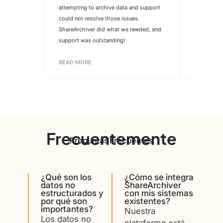
attempting to archive data and support
trimmed a
could not resolve those issues.
easy to ma
ShareArchiver did what we needed, and
feature is
support was outstanding!
READ MO
READ MORE
Frecuentemente
Preguntas Frecuentes
¿Qué son los
¿Cómo se integra
datos no
ShareArchiver
estructurados y
con mis sistemas
por qué son
existentes?
importantes?
Nuestra
Los datos no
plataforma está