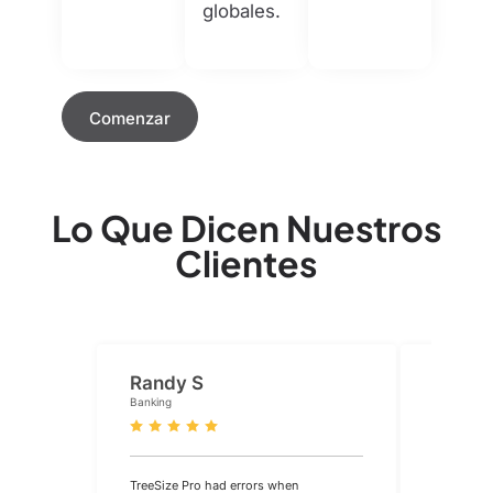
globales.
Comenzar
Lo Que Dicen Nuestros
Clientes
Randy S
Don S
Banking
Banking
TreeSize Pro had errors when
It is very