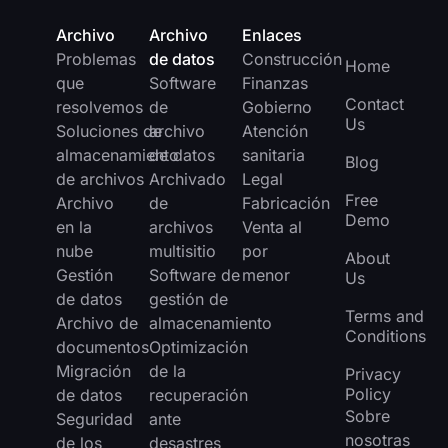
Archivo
Archivo
Enlaces
Problemas
de datos
Construcción
Home
que
Software
Finanzas
Contact
resolvemos
de
Gobierno
Us
Soluciones de
archivo
Atención
almacenamiento
de datos
sanitaria
Blog
de archivos
Archivado
Legal
Free
Archivo
de
Fabricación
Demo
en la
archivos
Venta al
nube
multisitio
por
About
Gestión
Software de
menor
Us
de datos
gestión de
Terms and
Archivo de
almacenamiento
Conditions
documentos
Optimización
Migración
de la
Privacy
Policy
de datos
recuperación
Sobre
Seguridad
ante
nosotras
de los
desastres