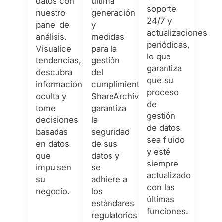
datos con
última
soporte
nuestro
generación
24/7 y
panel de
y
actualizaciones
análisis.
medidas
periódicas,
Visualice
para la
lo que
tendencias,
gestión
garantiza
descubra
del
que su
información
cumplimiento,
proceso
oculta y
ShareArchiver
de
tome
garantiza
gestión
decisiones
la
de datos
basadas
seguridad
sea fluido
en datos
de sus
y esté
que
datos y
siempre
impulsen
se
actualizado
su
adhiere a
con las
negocio.
los
últimas
estándares
funciones.
regulatorios